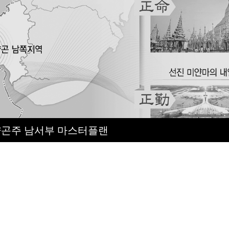
양곤주 남서부 마스터플랜