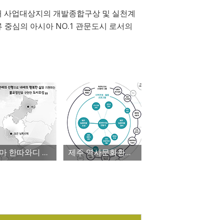
해 사업대상지의 개발종합구상 및 실천계
 중심의 아시아 NO.1 관문도시 로서의
미얀마 한따와디 공항인근 및 양곤주 남서부 마스터플랜
제주 역사문화환경 관리계획 시범사업 연구