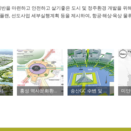
기반을 마련하고 안전하고 살기좋은 도시 및 정주환경 개발을 위
랜, 선도사업 세부실행계획 등을 제시하여, 항공·해상·육상 물류
부산 에코델타시티 특별계획구역2 세물머리변 마스터플랜
홍성 역사문화환경 조성 공간계획 연구
송산GC 수변 및 건축특화 기본구상