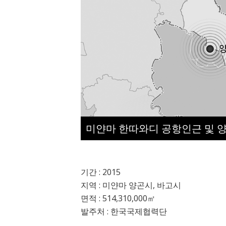
미얀마 한따와디 공항인근 및 
기간 :
2015
지역 :
미얀마 양곤시, 바고시
면적 :
514,310,000㎡
발주처 :
한국국제협력단